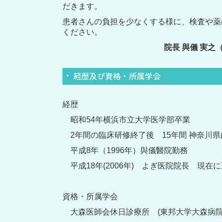
だきます。
患者さんの負担を少なくする様に、
検査や薬
ください。
院長 與儀 実之
経歴及び資格・所属学会
経歴
昭和
54
年横浜市立大学医学部卒業
2
年間の臨床研修終了後
15
年間 神奈川
平成
8
年（
1996
年）與儀醫院勤務
平成
18
年
(2006
年
)
よぎ医院院長 現在に
資格・所属学会
大森医師会休日診療所
(
東邦大学大森病