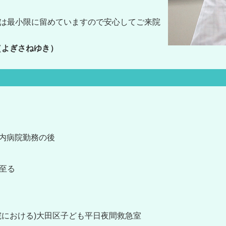
は最小限に留めていますので
安心してご来院
（よぎさねゆき）
県内病院勤務の後
至る
院における
)
大田区子ども平日夜間救急室