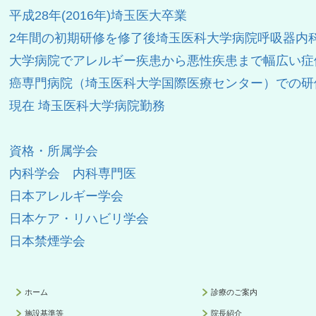
平成
28
年
(2016
年
)
埼玉医大卒業
2
年間の初期研修を修了後埼玉医科大学病院呼吸器内
大学病院でアレルギー疾患から悪性疾患まで幅広い症
癌専門病院（埼玉医科大学国際医療センター）での研
現在 埼玉医科大学病院勤務
資格・所属学会
内科学会 内科専門医
日本アレルギー学会
日本ケア・リハビリ学会
日本禁煙学会
ホーム
診療のご案内
施設基準等
院長紹介