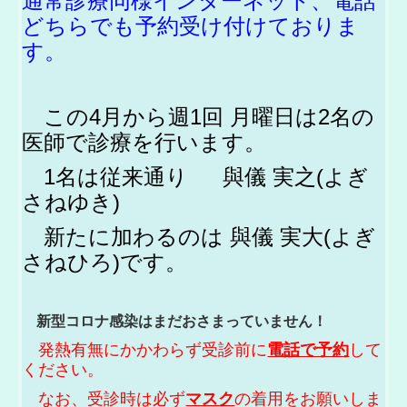
通常診療同様インターネット、電話
どちらでも予約受け付けておりま
す。
この
4
月から週
1
回 月曜日は
2
名の
医師で診療を行います。
1
名は従来通り 與儀 実之
(
よぎ
さねゆき
)
新たに加わるのは 與儀 実大
(
よぎ
さねひろ
)
です。
新型コロナ感染はまだおさまっていません！
発熱有無にかかわらず受診前に
電話で予約
して
ください。
なお、受診時は必ず
マスク
の着用をお願いしま