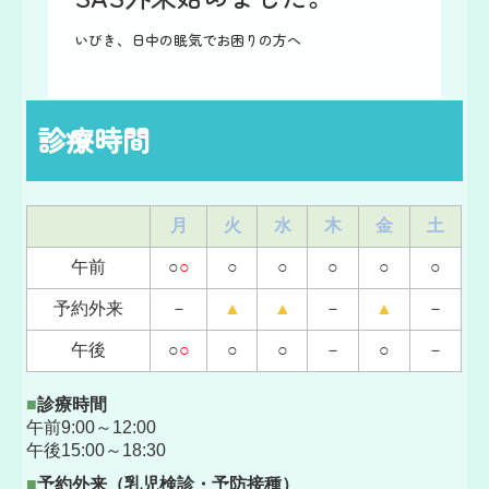
いびき、日中の眠気でお困りの方へ
診療時間
月
火
水
木
金
土
午前
○
○
○
○
○
○
○
予約外来
－
▲
▲
－
▲
－
午後
○
○
○
○
－
○
－
■
診療時間
午前9:00～12:00
午後15:00～18:30
■
予約外来（
乳児検診・予防接種）